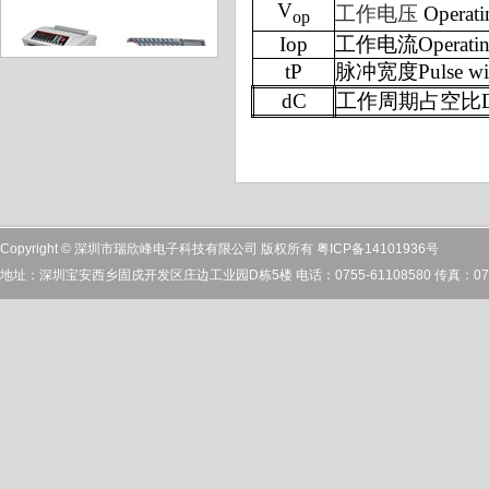
V
工作电压
Operati
op
Iop
工作电流
Operatin
tP
脉冲宽度
Pulse w
dC
工作周期占空比
点钞机
MINI键盘
激光投线仪
激光雷达
Copyright © 深圳市瑞欣峰电子科技有限公司 版权所有 粤ICP备14101936号
地址：深圳宝安西乡固戍开发区庄边工业园D栋5楼 电话：0755-61108580 传真：0755
激光生发仪
长距离测距
舞台激光灯
激光电动工具